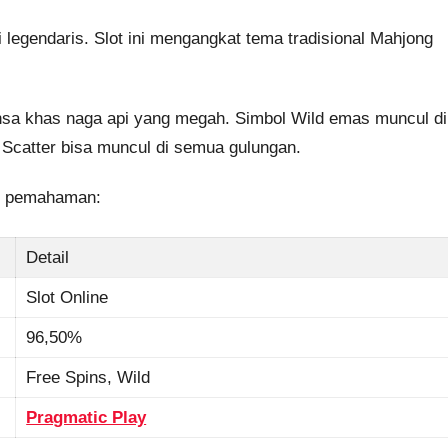
i legendaris. Slot ini mengangkat tema tradisional Mahjong
nsa khas naga api yang megah. Simbol Wild emas muncul di
l Scatter bisa muncul di semua gulungan.
ah pemahaman:
Detail
Slot Online
96,50%
Free Spins, Wild
Pragmatic Play