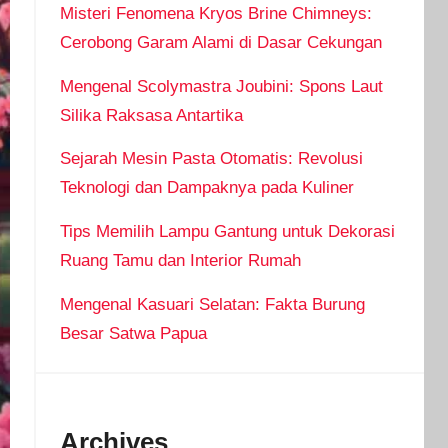
Misteri Fenomena Kryos Brine Chimneys:
Cerobong Garam Alami di Dasar Cekungan
Mengenal Scolymastra Joubini: Spons Laut
Silika Raksasa Antartika
Sejarah Mesin Pasta Otomatis: Revolusi
Teknologi dan Dampaknya pada Kuliner
Tips Memilih Lampu Gantung untuk Dekorasi
Ruang Tamu dan Interior Rumah
Mengenal Kasuari Selatan: Fakta Burung
Besar Satwa Papua
Archives