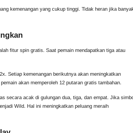
ng kemenangan yang cukup tinggi. Tidak heran jika banya
ungkan
lah fitur spin gratis. Saat pemain mendapatkan tiga atau
li 2x. Setiap kemenangan berikutnya akan meningkatkan
l, pemain akan memperoleh 12 putaran gratis tambahan.
as secara acak di gulungan dua, tiga, dan empat. Jika simb
jadi Wild. Hal ini meningkatkan peluang meraih
lay