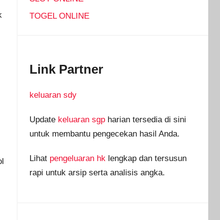
k
TOGEL ONLINE
Link Partner
keluaran sdy
Update
keluaran sgp
harian tersedia di sini
untuk membantu pengecekan hasil Anda.
Lihat
pengeluaran hk
lengkap dan tersusun
ol
rapi untuk arsip serta analisis angka.