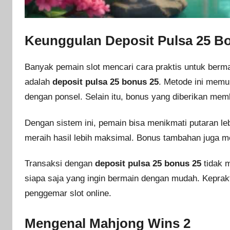
Keunggulan Deposit Pulsa 25 B
Banyak pemain slot mencari cara praktis untuk bermai
adalah
deposit pulsa 25 bonus 25
. Metode ini mem
dengan ponsel. Selain itu, bonus yang diberikan memb
Dengan sistem ini, pemain bisa menikmati putaran le
meraih hasil lebih maksimal. Bonus tambahan juga m
Transaksi dengan
deposit pulsa 25 bonus 25
tidak m
siapa saja yang ingin bermain dengan mudah. Keprakt
penggemar slot online.
Mengenal Mahjong Wins 2