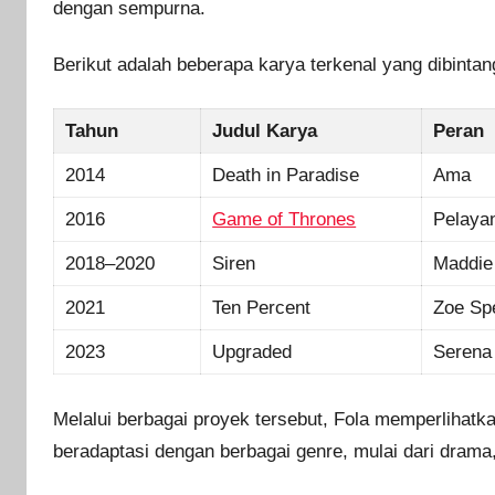
dengan sempurna.
Berikut adalah beberapa karya terkenal yang dibintang
Tahun
Judul Karya
Peran
2014
Death in Paradise
Ama
2016
Game of Thrones
Pelaya
2018–2020
Siren
Maddie
2021
Ten Percent
Zoe Sp
2023
Upgraded
Serena
Melalui berbagai proyek tersebut, Fola memperlihatka
beradaptasi dengan berbagai genre, mulai dari drama, 