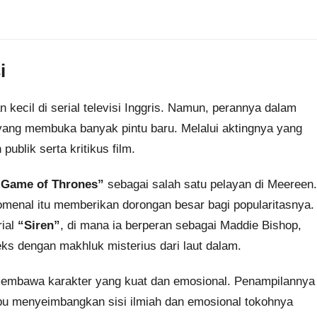
i
n kecil di serial televisi Inggris. Namun, perannya dalam
yang membuka banyak pintu baru. Melalui aktingnya yang
publik serta kritikus film.
“Game of Thrones”
sebagai salah satu pelayan di Meereen.
omenal itu memberikan dorongan besar bagi popularitasnya.
rial
“Siren”
, di mana ia berperan sebagai Maddie Bishop,
ks dengan makhluk misterius dari laut dalam.
embawa karakter yang kuat dan emosional. Penampilannya
 menyeimbangkan sisi ilmiah dan emosional tokohnya