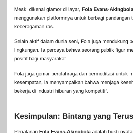
Meski dikenal glamor di layar,
Fola Evans-Akingbol
menggunakan platformnya untuk berbagi pandangan ten
keberagaman ras.
Selain aktif dalam dunia seni, Fola juga mendukung 
lingkungan. Ia percaya bahwa seorang publik figur 
positif bagi masyarakat.
Fola juga gemar berolahraga dan bermeditasi untuk
kesempatan, ia menyampaikan bahwa menjaga keseha
bekerja di industri hiburan yang kompetitif.
Kesimpulan: Bintang yang Terus
Perjalanan
Fola Evans-Akingbola
adalah bukti nyat