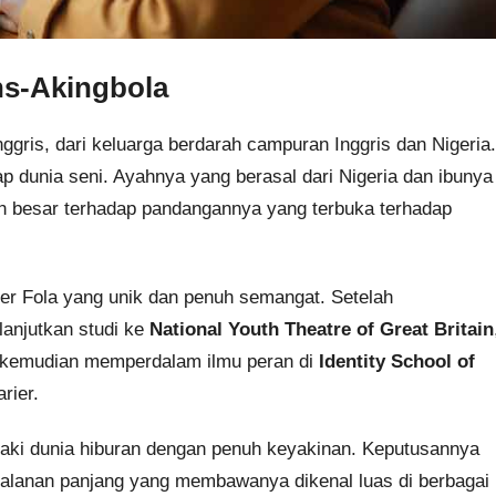
ns-Akingbola
nggris, dari keluarga berdarah campuran Inggris dan Nigeria.
p dunia seni. Ayahnya yang berasal dari Nigeria dan ibunya
h besar terhadap pandangannya yang terbuka terhadap
er Fola yang unik dan penuh semangat. Setelah
lanjutkan studi ke
National Youth Theatre of Great Britain
a kemudian memperdalam ilmu peran di
Identity School of
rier.
apaki dunia hiburan dengan penuh keyakinan. Keputusannya
perjalanan panjang yang membawanya dikenal luas di berbagai