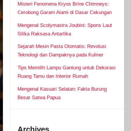
Misteri Fenomena Kryos Brine Chimneys:
Cerobong Garam Alami di Dasar Cekungan
Mengenal Scolymastra Joubini: Spons Laut
Silika Raksasa Antartika
Sejarah Mesin Pasta Otomatis: Revolusi
Teknologi dan Dampaknya pada Kuliner
Tips Memilih Lampu Gantung untuk Dekorasi
Ruang Tamu dan Interior Rumah
Mengenal Kasuari Selatan: Fakta Burung
Besar Satwa Papua
Archives