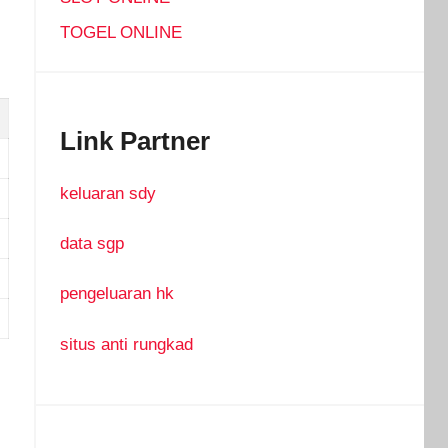
TOGEL ONLINE
Link Partner
keluaran sdy
data sgp
pengeluaran hk
situs anti rungkad