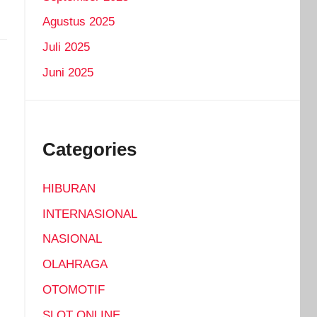
Agustus 2025
Juli 2025
Juni 2025
Categories
HIBURAN
INTERNASIONAL
NASIONAL
OLAHRAGA
OTOMOTIF
SLOT ONLINE