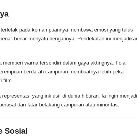
aya
terletak pada kemampuannya membawa emosi yang tulus
i benar-benar menyatu dengannya. Pendekatan ini menjadika
inya memberi warna tersendiri dalam gaya aktingnya. Fola
perempuan berdarah campuran membuatnya lebih peka
 film.
presentasi yang inklusif di dunia hiburan. Ia ingin menjad
erasal dari latar belakang campuran atau minoritas.
 Sosial