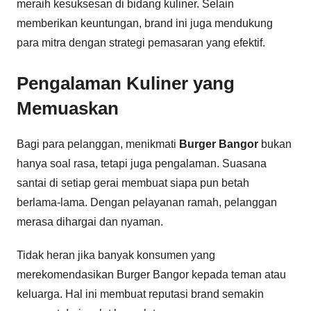
meraih kesuksesan di bidang kuliner. Selain
memberikan keuntungan, brand ini juga mendukung
para mitra dengan strategi pemasaran yang efektif.
Pengalaman Kuliner yang
Memuaskan
Bagi para pelanggan, menikmati
Burger Bangor
bukan
hanya soal rasa, tetapi juga pengalaman. Suasana
santai di setiap gerai membuat siapa pun betah
berlama-lama. Dengan pelayanan ramah, pelanggan
merasa dihargai dan nyaman.
Tidak heran jika banyak konsumen yang
merekomendasikan Burger Bangor kepada teman atau
keluarga. Hal ini membuat reputasi brand semakin