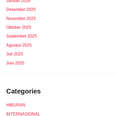
Januari 2026
Desember 2025
November 2025
Oktober 2025
September 2025
Agustus 2025
Juli 2025
Juni 2025
Categories
HIBURAN
INTERNASIONAL