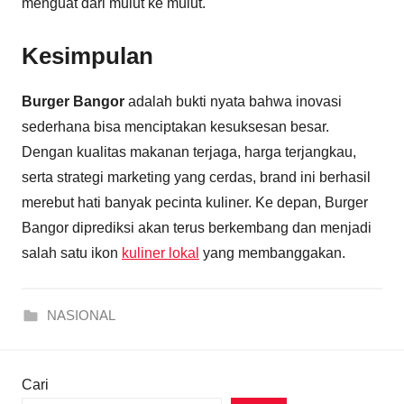
menguat dari mulut ke mulut.
Kesimpulan
Burger Bangor
adalah bukti nyata bahwa inovasi
sederhana bisa menciptakan kesuksesan besar.
Dengan kualitas makanan terjaga, harga terjangkau,
serta strategi marketing yang cerdas, brand ini berhasil
merebut hati banyak pecinta kuliner. Ke depan, Burger
Bangor diprediksi akan terus berkembang dan menjadi
salah satu ikon
kuliner lokal
yang membanggakan.
NASIONAL
Cari