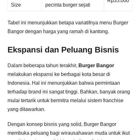
Rp35.000
Size
pecinta burger sejati
Tabel ini menunjukkan betapa variatifnya menu Burger
Bangor dengan harga yang ramah di kantong.
Ekspansi dan Peluang Bisnis
Dalam beberapa tahun terakhir,
Burger Bangor
melakukan ekspansi ke berbagai kota besar di
Indonesia. Hal ini menunjukkan bahwa permintaan
terhadap brand ini sangat tinggi. Bahkan, banyak orang
mulai tertarik untuk bermitra melalui sistem franchise
yang ditawarkan.
Dengan konsep bisnis yang solid, Burger Bangor
membuka peluang bagi wirausahawan muda untuk ikut