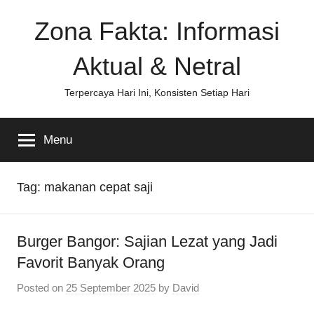
Skip
Zona Fakta: Informasi
to
content
Aktual & Netral
Terpercaya Hari Ini, Konsisten Setiap Hari
Menu
Tag:
makanan cepat saji
Burger Bangor: Sajian Lezat yang Jadi
Favorit Banyak Orang
Posted on
25 September 2025
by
David