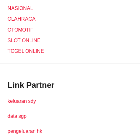
NASIONAL
OLAHRAGA
OTOMOTIF
SLOT ONLINE
TOGEL ONLINE
Link Partner
keluaran sdy
data sgp
pengeluaran hk