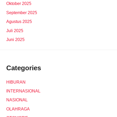
Oktober 2025
September 2025
Agustus 2025
Juli 2025
Juni 2025
Categories
HIBURAN
INTERNASIONAL
NASIONAL
OLAHRAGA