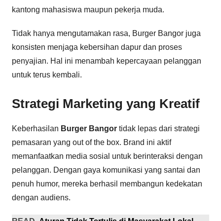
kantong mahasiswa maupun pekerja muda.
Tidak hanya mengutamakan rasa, Burger Bangor juga
konsisten menjaga kebersihan dapur dan proses
penyajian. Hal ini menambah kepercayaan pelanggan
untuk terus kembali.
Strategi Marketing yang Kreatif
Keberhasilan
Burger Bangor
tidak lepas dari strategi
pemasaran yang out of the box. Brand ini aktif
memanfaatkan media sosial untuk berinteraksi dengan
pelanggan. Dengan gaya komunikasi yang santai dan
penuh humor, mereka berhasil membangun kedekatan
dengan audiens.