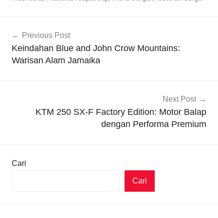
Navigasi
Previous Post
pos
Keindahan Blue and John Crow Mountains:
Warisan Alam Jamaika
Next Post
KTM 250 SX-F Factory Edition: Motor Balap
dengan Performa Premium
Cari
Cari