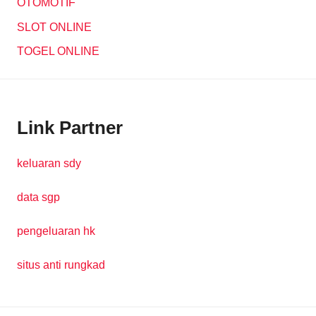
OTOMOTIF
SLOT ONLINE
TOGEL ONLINE
Link Partner
keluaran sdy
data sgp
pengeluaran hk
situs anti rungkad