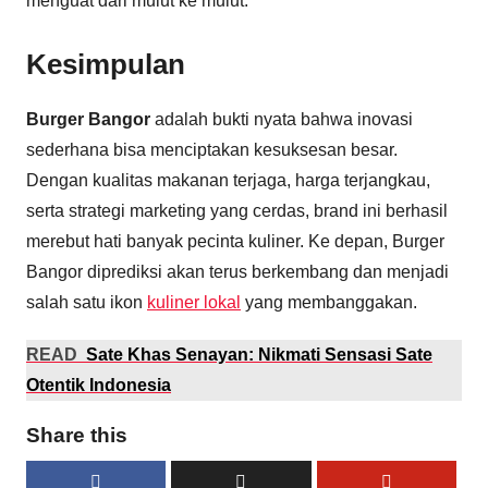
menguat dari mulut ke mulut.
Kesimpulan
Burger Bangor
adalah bukti nyata bahwa inovasi
sederhana bisa menciptakan kesuksesan besar.
Dengan kualitas makanan terjaga, harga terjangkau,
serta strategi marketing yang cerdas, brand ini berhasil
merebut hati banyak pecinta kuliner. Ke depan, Burger
Bangor diprediksi akan terus berkembang dan menjadi
salah satu ikon
kuliner lokal
yang membanggakan.
READ
Sate Khas Senayan: Nikmati Sensasi Sate
Otentik Indonesia
Share this