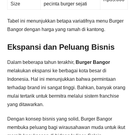
Size
pecinta burger sejati
Tabel ini menunjukkan betapa variatifnya menu Burger
Bangor dengan harga yang ramah di kantong.
Ekspansi dan Peluang Bisnis
Dalam beberapa tahun terakhir,
Burger Bangor
melakukan ekspansi ke berbagai kota besar di
Indonesia. Hal ini menunjukkan bahwa permintaan
terhadap brand ini sangat tinggi. Bahkan, banyak orang
mulai tertarik untuk bermitra melalui sistem franchise
yang ditawarkan.
Dengan konsep bisnis yang solid, Burger Bangor
membuka peluang bagi wirausahawan muda untuk ikut