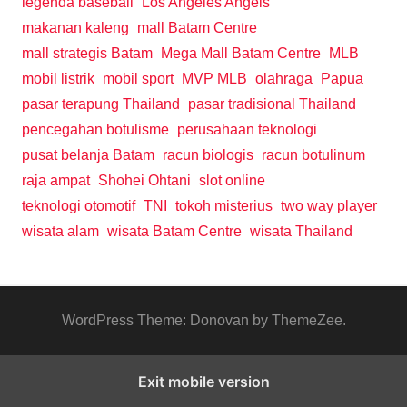
legenda baseball
Los Angeles Angels
makanan kaleng
mall Batam Centre
mall strategis Batam
Mega Mall Batam Centre
MLB
mobil listrik
mobil sport
MVP MLB
olahraga
Papua
pasar terapung Thailand
pasar tradisional Thailand
pencegahan botulisme
perusahaan teknologi
pusat belanja Batam
racun biologis
racun botulinum
raja ampat
Shohei Ohtani
slot online
teknologi otomotif
TNI
tokoh misterius
two way player
wisata alam
wisata Batam Centre
wisata Thailand
WordPress Theme: Donovan by ThemeZee.
Exit mobile version