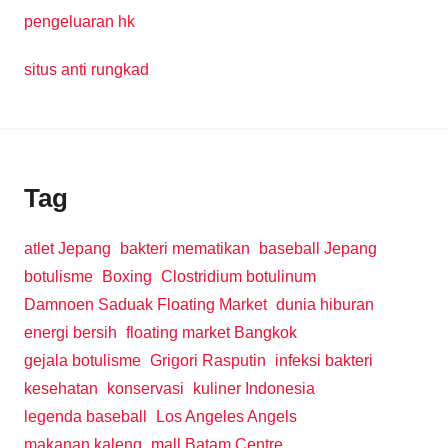
pengeluaran hk
situs anti rungkad
Tag
atlet Jepang
bakteri mematikan
baseball Jepang
botulisme
Boxing
Clostridium botulinum
Damnoen Saduak Floating Market
dunia hiburan
energi bersih
floating market Bangkok
gejala botulisme
Grigori Rasputin
infeksi bakteri
kesehatan
konservasi
kuliner Indonesia
legenda baseball
Los Angeles Angels
makanan kaleng
mall Batam Centre