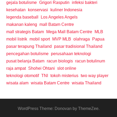
gejala botulisme
Grigori Rasputin
infeksi bakteri
kesehatan
konservasi
kuliner Indonesia
legenda baseball
Los Angeles Angels
makanan kaleng
mall Batam Centre
mall strategis Batam
Mega Mall Batam Centre
MLB
mobil listrik
mobil sport
MVP MLB
olahraga
Papua
pasar terapung Thailand
pasar tradisional Thailand
pencegahan botulisme
perusahaan teknologi
pusat belanja Batam
racun biologis
racun botulinum
raja ampat
Shohei Ohtani
slot online
teknologi otomotif
TNI
tokoh misterius
two way player
wisata alam
wisata Batam Centre
wisata Thailand
WordPress Theme: Donovan by ThemeZee.