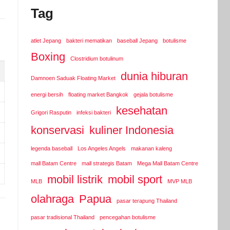
Tag
atlet Jepang
bakteri mematikan
baseball Jepang
botulisme
Boxing
Clostridium botulinum
dunia hiburan
Damnoen Saduak Floating Market
energi bersih
floating market Bangkok
gejala botulisme
kesehatan
Grigori Rasputin
infeksi bakteri
konservasi
kuliner Indonesia
legenda baseball
Los Angeles Angels
makanan kaleng
mall Batam Centre
mall strategis Batam
Mega Mall Batam Centre
mobil listrik
mobil sport
MLB
MVP MLB
olahraga
Papua
pasar terapung Thailand
pasar tradisional Thailand
pencegahan botulisme