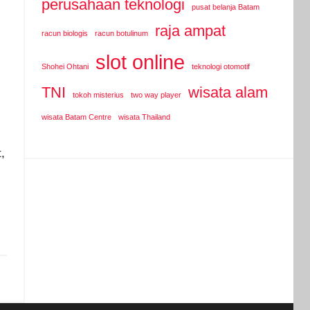
perusahaan teknologi
pusat belanja Batam
raja ampat
racun biologis
racun botulinum
slot online
Shohei Ohtani
teknologi otomotif
TNI
wisata alam
tokoh misterius
two way player
wisata Batam Centre
wisata Thailand
,