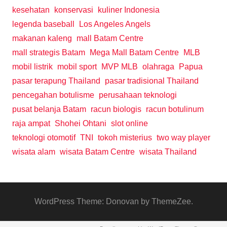
kesehatan
konservasi
kuliner Indonesia
legenda baseball
Los Angeles Angels
makanan kaleng
mall Batam Centre
mall strategis Batam
Mega Mall Batam Centre
MLB
mobil listrik
mobil sport
MVP MLB
olahraga
Papua
pasar terapung Thailand
pasar tradisional Thailand
pencegahan botulisme
perusahaan teknologi
pusat belanja Batam
racun biologis
racun botulinum
raja ampat
Shohei Ohtani
slot online
teknologi otomotif
TNI
tokoh misterius
two way player
wisata alam
wisata Batam Centre
wisata Thailand
WordPress Theme: Donovan by ThemeZee.