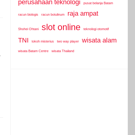
perusahaan teknologi
pusat belanja Batam
raja ampat
racun biologis
racun botulinum
slot online
Shohei Ohtani
teknologi otomotif
TNI
wisata alam
tokoh misterius
two way player
wisata Batam Centre
wisata Thailand
e