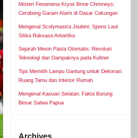
Misteri Fenomena Kryos Brine Chimneys:
Cerobong Garam Alami di Dasar Cekungan
Mengenal Scolymastra Joubini: Spons Laut
Silika Raksasa Antartika
Sejarah Mesin Pasta Otomatis: Revolusi
Teknologi dan Dampaknya pada Kuliner
Tips Memilih Lampu Gantung untuk Dekorasi
Ruang Tamu dan Interior Rumah
Mengenal Kasuari Selatan: Fakta Burung
Besar Satwa Papua
Archives