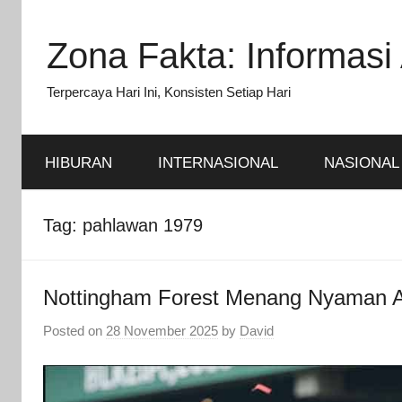
Skip
to
Zona Fakta: Informasi 
content
Terpercaya Hari Ini, Konsisten Setiap Hari
HIBURAN
INTERNASIONAL
NASIONAL
Tag:
pahlawan 1979
Nottingham Forest Menang Nyaman A
Posted on
28 November 2025
by
David