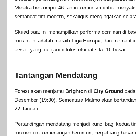
Mereka berkumpul 46 tahun kemudian untuk menyaks
semangat tim modern, sekaligus mengingatkan sejara
Skuad saat ini menampilkan performa dominan di baw
musim ini adalah meraih
Liga Europa
, dan momentum
besar, yang menjamin lolos otomatis ke 16 besar.
Tantangan Mendatang
Forest akan menjamu
Brighton
di
City Ground
pada 
Desember (19:30). Sementara Malmo akan bertanda
22 Januari.
Pertandingan mendatang menjadi kunci bagi kedua t
momentum kemenangan beruntun, berpeluang besar 