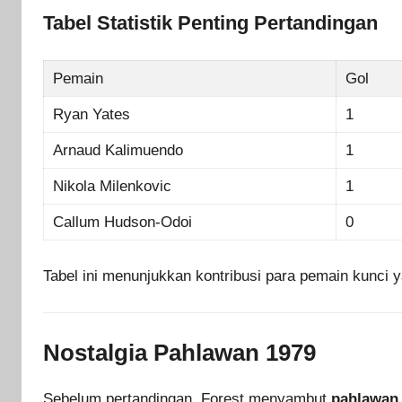
Tabel Statistik Penting Pertandingan
Pemain
Gol
Ryan Yates
1
Arnaud Kalimuendo
1
Nikola Milenkovic
1
Callum Hudson-Odoi
0
Tabel ini menunjukkan kontribusi para pemain kunci
Nostalgia Pahlawan 1979
Sebelum pertandingan, Forest menyambut
pahlawan