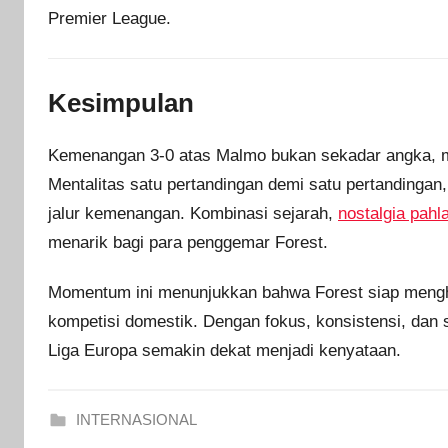
Premier League.
Kesimpulan
Kemenangan 3-0 atas Malmo bukan sekadar angka, m
Mentalitas satu pertandingan demi satu pertandinga
jalur kemenangan. Kombinasi sejarah,
nostalgia pah
menarik bagi para penggemar Forest.
Momentum ini menunjukkan bahwa Forest siap menghad
kompetisi domestik. Dengan fokus, konsistensi, dan 
Liga Europa semakin dekat menjadi kenyataan.
INTERNASIONAL