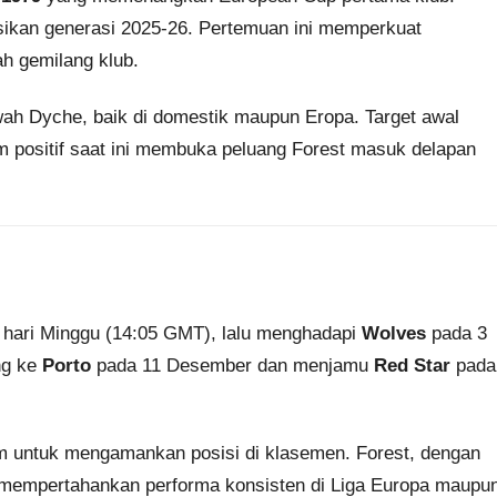
ikan generasi 2025-26. Pertemuan ini memperkuat
h gemilang klub.
ah Dyche, baik di domestik maupun Eropa. Target awal
 positif saat ini membuka peluang Forest masuk delapan
hari Minggu (14:05 GMT), lalu menghadapi
Wolves
pada 3
ng ke
Porto
pada 11 Desember dan menjamu
Red Star
pada
im untuk mengamankan posisi di klasemen. Forest, dengan
mempertahankan performa konsisten di Liga Europa maupu