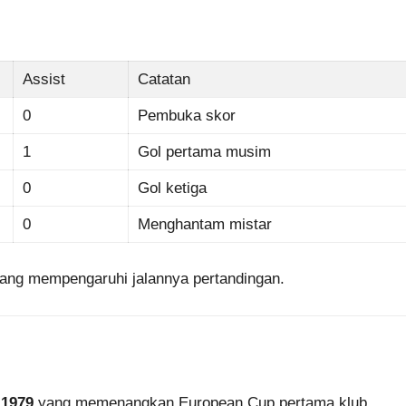
Assist
Catatan
0
Pembuka skor
1
Gol pertama musim
0
Gol ketiga
0
Menghantam mistar
 yang mempengaruhi jalannya pertandingan.
 1979
yang memenangkan European Cup pertama klub.