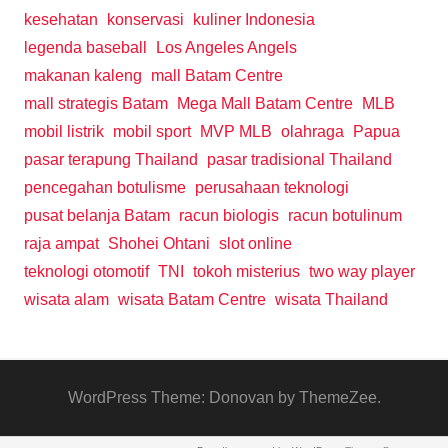
kesehatan
konservasi
kuliner Indonesia
legenda baseball
Los Angeles Angels
makanan kaleng
mall Batam Centre
mall strategis Batam
Mega Mall Batam Centre
MLB
mobil listrik
mobil sport
MVP MLB
olahraga
Papua
pasar terapung Thailand
pasar tradisional Thailand
pencegahan botulisme
perusahaan teknologi
pusat belanja Batam
racun biologis
racun botulinum
raja ampat
Shohei Ohtani
slot online
teknologi otomotif
TNI
tokoh misterius
two way player
wisata alam
wisata Batam Centre
wisata Thailand
WordPress Theme: Donovan by ThemeZee.