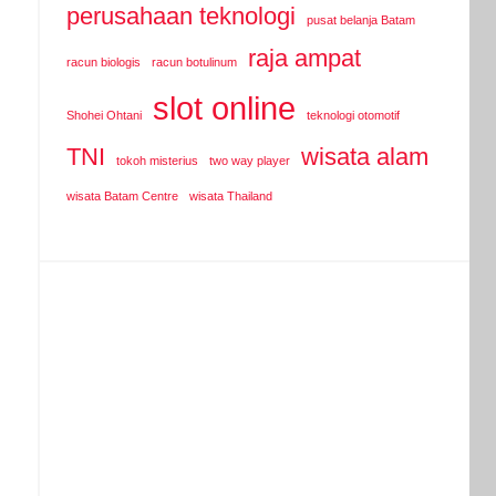
perusahaan teknologi
pusat belanja Batam
raja ampat
racun biologis
racun botulinum
slot online
Shohei Ohtani
teknologi otomotif
TNI
wisata alam
tokoh misterius
two way player
wisata Batam Centre
wisata Thailand