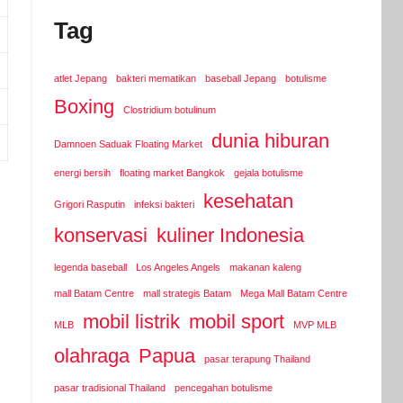
Tag
atlet Jepang
bakteri mematikan
baseball Jepang
botulisme
Boxing
Clostridium botulinum
dunia hiburan
Damnoen Saduak Floating Market
energi bersih
floating market Bangkok
gejala botulisme
kesehatan
Grigori Rasputin
infeksi bakteri
konservasi
kuliner Indonesia
legenda baseball
Los Angeles Angels
makanan kaleng
mall Batam Centre
mall strategis Batam
Mega Mall Batam Centre
mobil listrik
mobil sport
MLB
MVP MLB
olahraga
Papua
pasar terapung Thailand
pasar tradisional Thailand
pencegahan botulisme